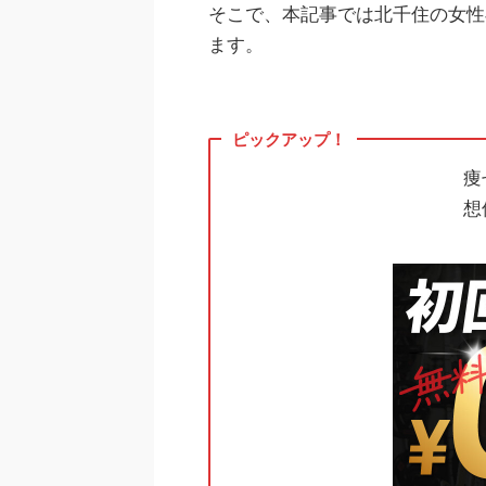
そこで、本記事では北千住の女性
ます。
ピックアップ！
痩
想