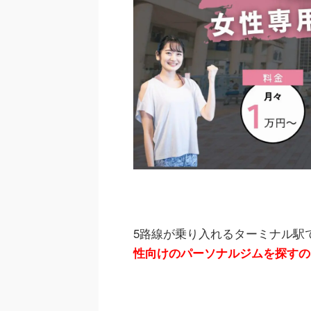
5路線が乗り入れるターミナル駅
性向けのパーソナルジムを探すの