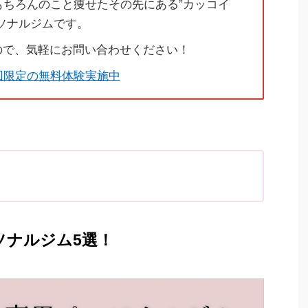
はもちろんのこと痩せたその先にある”カッコイ
ソナルジムです。
ので、気軽にお問い合わせください！
初回限定の無料体験実施中
ソナルジム5選！