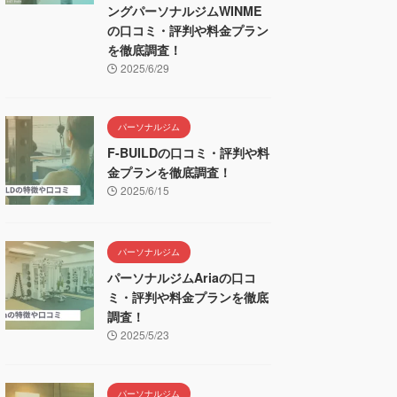
ングパーソナルジムWINME
の口コミ・評判や料金プラン
を徹底調査！
2025/6/29
パーソナルジム
F-BUILDの口コミ・評判や料
金プランを徹底調査！
2025/6/15
パーソナルジム
パーソナルジムAriaの口コ
ミ・評判や料金プランを徹底
調査！
2025/5/23
パーソナルジム