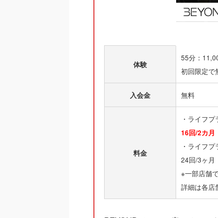
55分：11,0
体験
初回限定で
入会金
無料
・ライフプ
16回/2カ月
・ライフプ
料金
24回/3ヶ月：
※一部店舗
詳細は各店