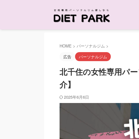
HOME
>
パーソナルジム
>
広告
パーソナルジム
北千住の女性専用パー
介】
2025年6月6日