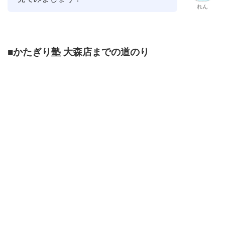
れん
■かたぎり塾 大森店までの道のり