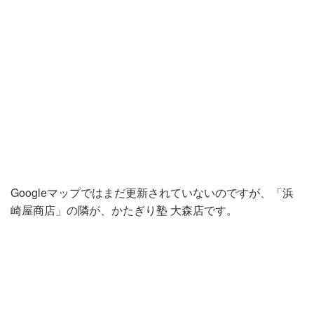
Googleマップではまだ更新されていないのですが、「浜
崎屋商店」の隣が、かたぎり塾 大森店です。