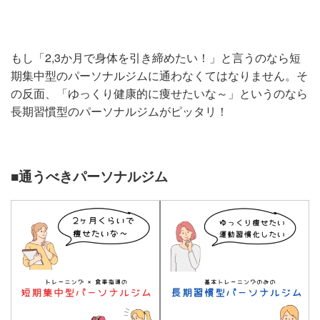
もし「2,3か月で身体を引き締めたい！」と言うのなら短
期集中型のパーソナルジムに通わなくてはなりません。そ
の反面、「ゆっくり健康的に痩せたいな～」というのなら
長期習慣型のパーソナルジムがピッタリ！
■通うべきパーソナルジム