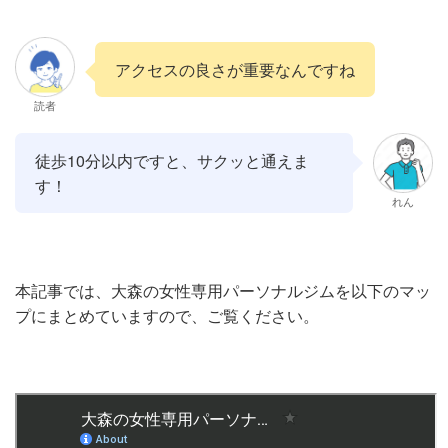
アクセスの良さが重要なんですね
読者
徒歩10分以内ですと、サクッと通えま
す！
れん
本記事では、大森の女性専用パーソナルジムを以下のマッ
プにまとめていますので、ご覧ください。