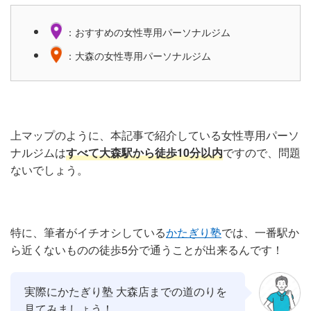
：おすすめの女性専用パーソナルジム
：大森の女性専用パーソナルジム
上マップのように、本記事で紹介している女性専用パーソ
ナルジムは
すべて大森駅から徒歩10分以内
ですので、問題
ないでしょう。
特に、筆者がイチオシしている
かたぎり塾
では、一番駅か
ら近くないものの徒歩5分で通うことが出来るんです！
実際にかたぎり塾 大森店までの道のりを
見てみましょう！