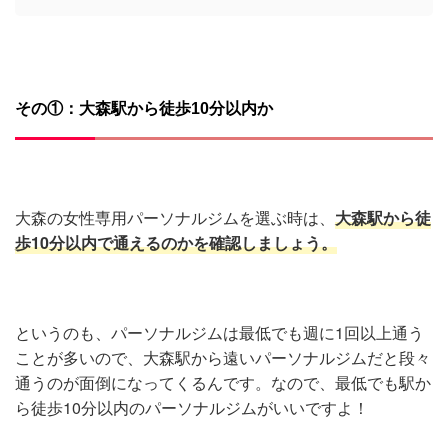
その①：大森駅から徒歩10分以内か
大森の女性専用パーソナルジムを選ぶ時は、
大森駅から徒
歩10分以内で通えるのかを確認しましょう。
というのも、パーソナルジムは最低でも週に1回以上通う
ことが多いので、大森駅から遠いパーソナルジムだと段々
通うのが面倒になってくるんです。なので、最低でも駅か
ら徒歩10分以内のパーソナルジムがいいですよ！