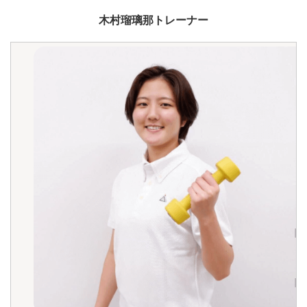
木村瑠璃那トレーナー