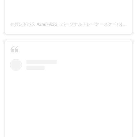
セカンドパス #2ndPASS | パーソナルトレーナースクール(@2ndPASS.official)がシェアした投稿