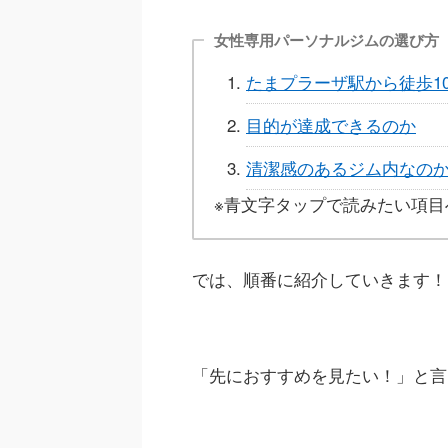
女性専用パーソナルジムの選び方
たまプラーザ駅から徒歩1
目的が達成できるのか
清潔感のあるジム内なの
※青文字タップで読みたい項目
では、順番に紹介していきます！
「先におすすめを見たい！」と言