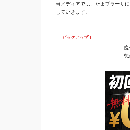
当メディアでは、たまプラーザに
していきます。
ピックアップ！
痩
想