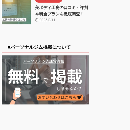
美ボディ工房の口コミ・評判
や料金プランを徹底調査！
2025/3/11
■パーソナルジム掲載について