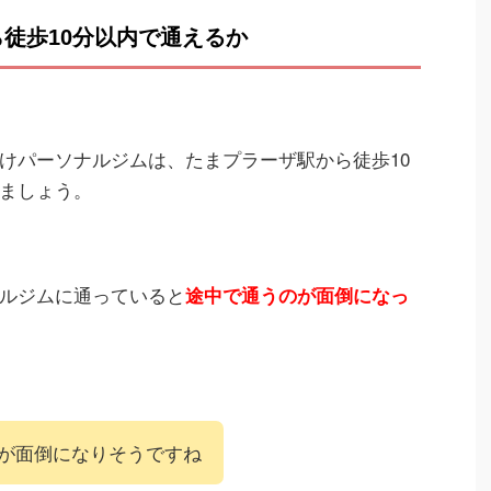
徒歩10分以内で通えるか
けパーソナルジムは、たまプラーザ駅から徒歩10
ましょう。
ルジムに通っていると
途中で通うのが面倒になっ
が面倒になりそうですね