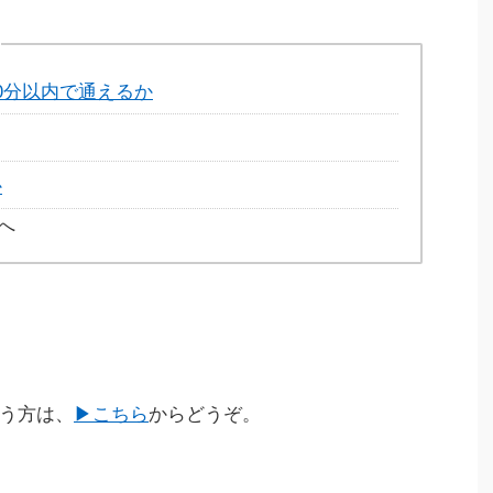
0分以内で通えるか
か
へ
う方は、
▶︎こちら
からどうぞ。