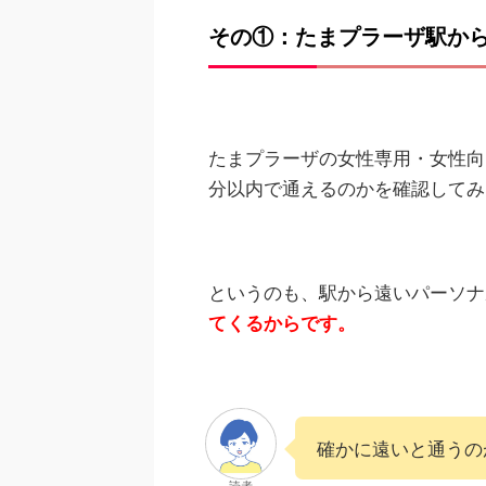
その①：たまプラーザ駅から
たまプラーザの女性専用・女性向
分以内で通えるのかを確認してみ
というのも、駅から遠いパーソナ
てくるからです。
確かに遠いと通うの
読者