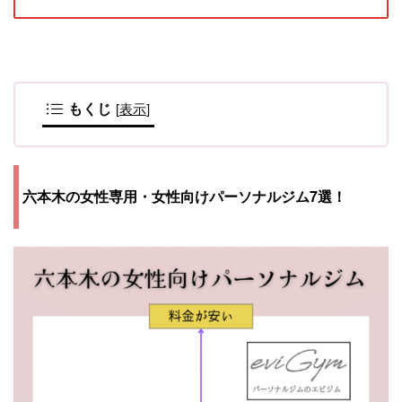
もくじ
[
表示
]
女性専用・女性向けパーソナルジム7
六本木の
選！