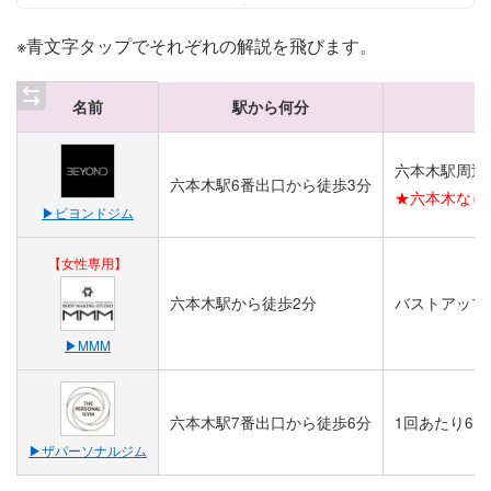
※青文字タップでそれぞれの解説を飛びます。
名前
駅から何分
六本木駅周辺
六本木駅6番出口から徒歩3分
★六本木なら
▶︎ビヨンドジム
【女性専用】
六本木駅から徒歩2分
バストアップ
▶︎MMM
六本木駅7番出口から徒歩6分
1回あたり6,5
▶︎ザパーソナルジム