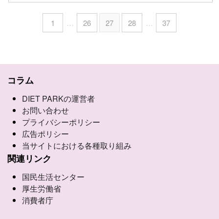
1
…
26
27
28
…
37
コラム
DIET PARKの運営者
お問い合わせ
プライバシーポリシー
広告ポリシー
当サイトにおける各種取り組み
関連リンク
国民生活センター
厚生労働省
消費者庁