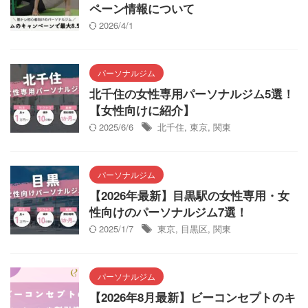
ペーン情報について
2026/4/1
パーソナルジム
北千住の女性専用パーソナルジム5選！
【女性向けに紹介】
2025/6/6
北千住
,
東京
,
関東
パーソナルジム
【2026年最新】目黒駅の女性専用・女
性向けのパーソナルジム7選！
2025/1/7
東京
,
目黒区
,
関東
パーソナルジム
【2026年8月最新】ビーコンセプトのキ