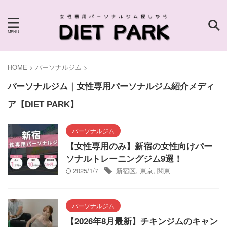
HOME
>
パーソナルジム
>
パーソナルジム｜女性専用パーソナルジム紹介メディ
ア【DIET PARK】
パーソナルジム
【女性専用のみ】新宿の女性向けパー
ソナルトレーニングジム9選！
2025/1/7
新宿区
,
東京
,
関東
パーソナルジム
【2026年8月最新】チキンジムのキャン