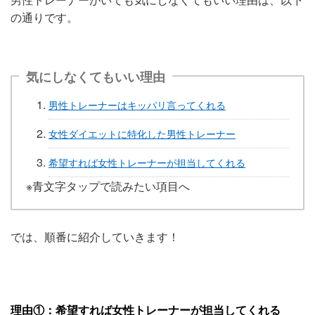
の通りです。
気にしなくてもいい理由
男性トレーナーはキッパリ言ってくれる
女性ダイエットに特化した男性トレーナー
希望すれば女性トレーナーが担当してくれる
※青文字タップで読みたい項目へ
では、順番に紹介していきます！
理由①：希望すれば女性トレーナーが担当してくれる