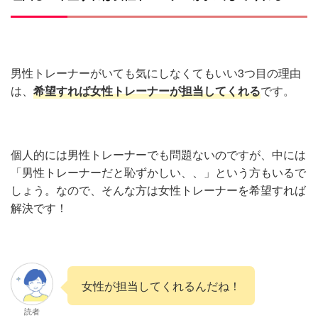
男性トレーナーがいても気にしなくてもいい3つ目の理由
は、
希望すれば女性トレーナーが担当してくれる
です。
個人的には男性トレーナーでも問題ないのですが、中には
「男性トレーナーだと恥ずかしい、、」という方もいるで
しょう。なので、そんな方は女性トレーナーを希望すれば
解決です！
女性が担当してくれるんだね！
読者