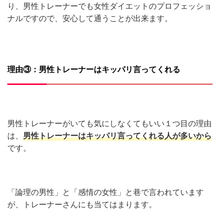
り、男性トレーナーでも女性ダイエットのプロフェッショ
ナルですので、安心して通うことが出来ます。
理由③：男性トレーナーはキッパリ言ってくれる
男性トレーナーがいても気にしなくてもいい１つ目の理由
は、
男性トレーナーはキッパリ言ってくれる人が多いから
です。
「論理の男性」と「感情の女性」と巷で言われています
が、トレーナーさんにも当てはまります。