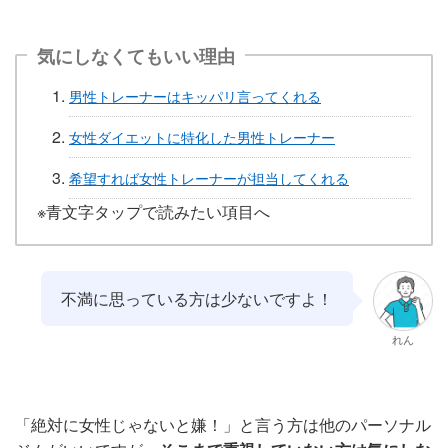
気にしなくてもいい理由
男性トレーナーはキッパリ言ってくれる
女性ダイエットに特化した男性トレーナー
希望すれば女性トレーナーが担当してくれる
※青文字タップで読みたい項目へ
不満に思っている方は少ないですよ！
れん
「絶対に女性じゃないと嫌！」と言う方は他のパーソナル