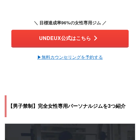
＼ 目標達成率96%の女性専用ジム ／
UNDEUX公式はこちら
▶︎無料カウンセリングを予約する
【男子禁制】完全女性専用パーソナルジムを3つ紹介