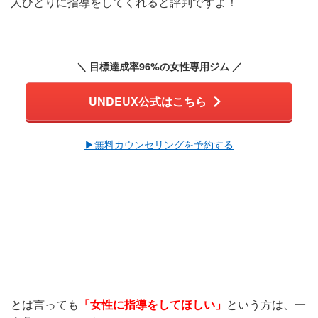
人ひとりに指導をしてくれると評判ですよ！
＼ 目標達成率96%の女性専用ジム ／
UNDEUX公式はこちら
▶︎無料カウンセリングを予約する
とは言っても
「女性に指導をしてほしい」
という方は、一