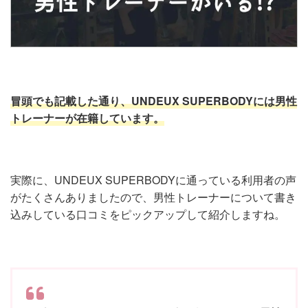
冒頭でも記載した通り、UNDEUX SUPERBODYには男性
トレーナーが在籍しています。
実際に、UNDEUX SUPERBODYに通っている利用者の声
がたくさんありましたので、男性トレーナーについて書き
込みしている口コミをピックアップして紹介しますね。