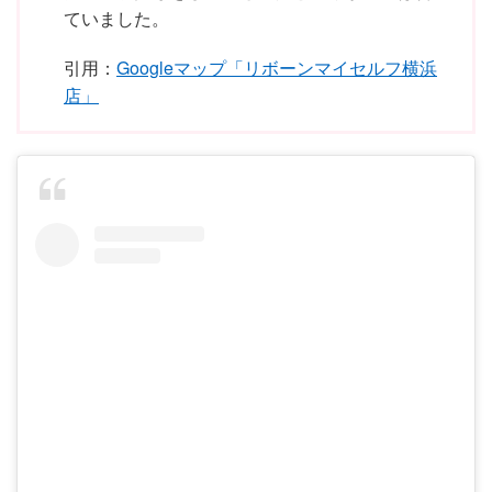
ていました。
引用：
Googleマップ「リボーンマイセルフ横浜
店」