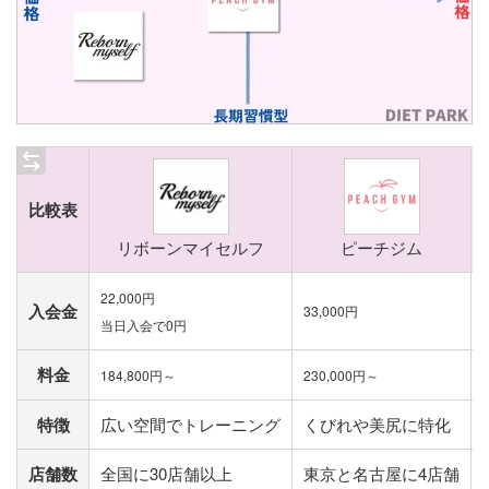
比較表
リボーンマイセルフ
ピーチジム
22,000円
入会金
33,000円
当日入会で0円
料金
184,800円～
230,000円～
特徴
広い空間でトレーニング
くびれや美尻に特化
店舗数
全国に30店舗以上
東京と名古屋に4店舗